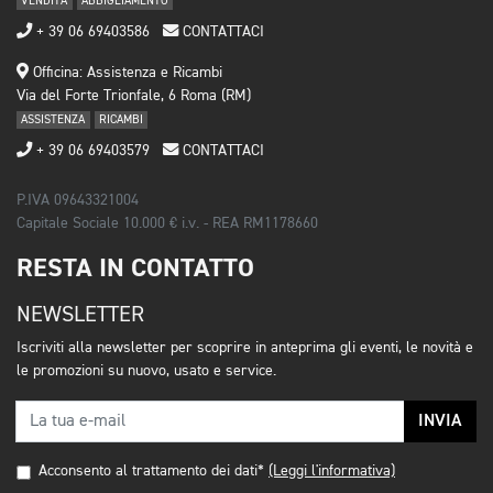
VENDITA
ABBIGLIAMENTO
+ 39 06 69403586
CONTATTACI
Officina: Assistenza e Ricambi
Via del Forte Trionfale, 6 Roma (RM)
ASSISTENZA
RICAMBI
+ 39 06 69403579
CONTATTACI
P.IVA 09643321004
Capitale Sociale 10.000 € i.v. - REA RM1178660
RESTA IN CONTATTO
NEWSLETTER
Iscriviti alla newsletter per scoprire in anteprima gli eventi, le novità e
le promozioni su nuovo, usato e service.
INVIA
Acconsento al trattamento dei dati*
(Leggi l'informativa)