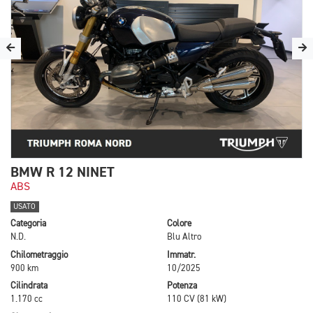
BMW R 12 NINET
ABS
USATO
Categoria
Colore
N.D.
Blu Altro
Chilometraggio
Immatr.
900 km
10/2025
Cilindrata
Potenza
1.170 cc
110 CV (81 kW)