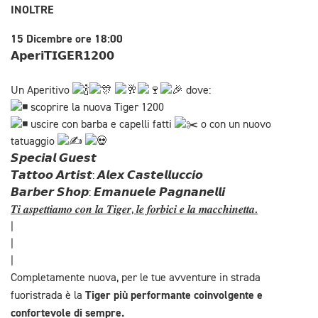
INOLTRE
15 Dicembre ore 18:00
𝗔𝗽𝗲𝗿𝗶𝗧𝗜𝗚𝗘𝗥𝟭𝟮𝟬𝟬
Un Aperitivo
dove:
scoprire la nuova Tiger 1200
uscire con barba e capelli fatti
o con un nuovo
tatuaggio
𝙎𝙥𝙚𝙘𝙞𝙖𝙡 𝙂𝙪𝙚𝙨𝙩
𝙏𝙖𝙩𝙩𝙤𝙤 𝘼𝙧𝙩𝙞𝙨𝙩: 𝘼𝙡𝙚𝙭 𝘾𝙖𝙨𝙩𝙚𝙡𝙡𝙪𝙘𝙘𝙞𝙤
𝘽𝙖𝙧𝙗𝙚𝙧 𝙎𝙝𝙤𝙥: 𝙀𝙢𝙖𝙣𝙪𝙚𝙡𝙚 𝙋𝙖𝙜𝙣𝙖𝙣𝙚𝙡𝙡𝙞
𝑻𝒊 𝒂𝒔𝒑𝒆𝒕𝒕𝒊𝒂𝒎𝒐 𝒄𝒐𝒏 𝒍𝒂 𝑻𝒊𝒈𝒆𝒓, 𝒍𝒆 𝒇𝒐𝒓𝒃𝒊𝒄𝒊 𝒆 𝒍𝒂 𝒎𝒂𝒄𝒄𝒉𝒊𝒏𝒆𝒕𝒕𝒂.
|
|
|
Completamente nuova, per le tue avventure in strada
Tiger più performante coinvolgente e
fuoristrada è la
confortevole di sempre.