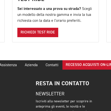
Sei interessato a una prova su strada?
Scegli
un modello della nostra gamma e invia la tua
richiesta con la data e l'orario preferiti.
RICHIEDI TEST RIDE
RECESSO ACQUISTI ON-LI
Assistenza
Azienda
Contatti
RESTA IN CONTATTO
NEWSLETTER
Iscriviti alla newsletter per scoprire in
anteprima gli eventi, le novità e le