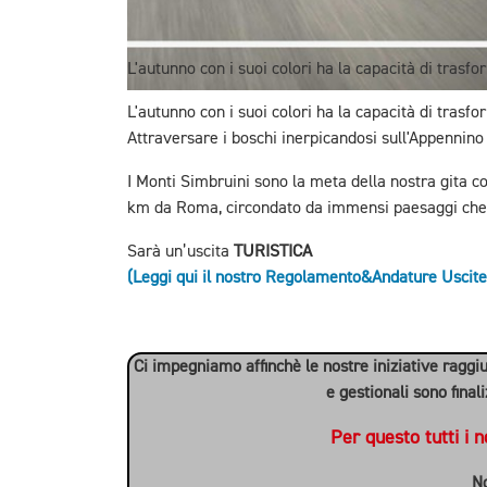
L'autunno con i suoi colori ha la capacità di tras
L'autunno con i suoi colori ha la capacità di tras
Attraversare i boschi inerpicandosi sull'Appennino 
I Monti Simbruini sono la meta della nostra gita co
km da Roma, circondato da immensi paesaggi che ci
Sarà un’uscita
TURISTICA
(
Leggi qui il nostro Regolamento&Andature Uscite
Ci impegniamo affinchè le nostre iniziative raggiun
e gestionali sono fina
Per questo tutti i 
No