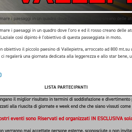
formare i paesaggi in un quadro dove l'oro e ed il rosso creano delle
formare i paesaggi in un quadro dove l'oro e ed il rosso creano delle
Laziale così dipinto è l'obiettivo di questa passeggiata in moto.
n obiettivo il piccolo paesino di Vallepietra, arroccato ad 800 mt.su
 regalerà una giornata dedicata alla leggerezza e allo star bene, un
)
LISTA PARTECIPANTI
gano il miglior risultato in termini di soddisfazione e divertimento per
lizzati alla riuscita di giornate e week end che che siano vissuti com
nostri eventi sono Riservati ed organizzati IN ESCLUSIVA solo p
n verranno mai accettate persone esterne, sconosciute o non invita