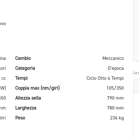
ovo
ina
Cambio
Meccanico
ori
Categoria
D'epoca
Le 
 cc
Tempi
Ciclo Otto 4 Tempi
kW)
Coppia max (nm/giri)
105/350
550
Altezza sella
790 mm
 mm
Larghezza
780 mm
itri
Peso
236 kg