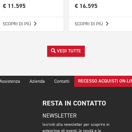
€ 11.595
€ 16.595
SCOPRI DI PIÙ
SCOPRI DI PIÙ
VEDI TUTTE
RECESSO ACQUISTI ON-LI
Assistenza
Azienda
Contatti
RESTA IN CONTATTO
NEWSLETTER
Iscriviti alla newsletter per scoprire in
anteprima gli eventi, le novità e le