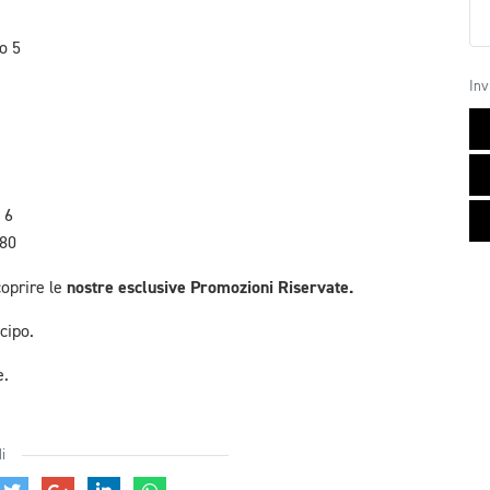
o 5
Inv
 6
 80
nostre esclusive Promozioni Riservate.
coprire le
cipo.
e.
i