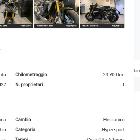
O
Le 
ato
Chilometraggio
23.900 km
022
N. proprietari
1
ina
Cambio
Meccanico
tro
Categoria
Hypersport
 cc
Tempi
Ciclo Otto 4 Tempi