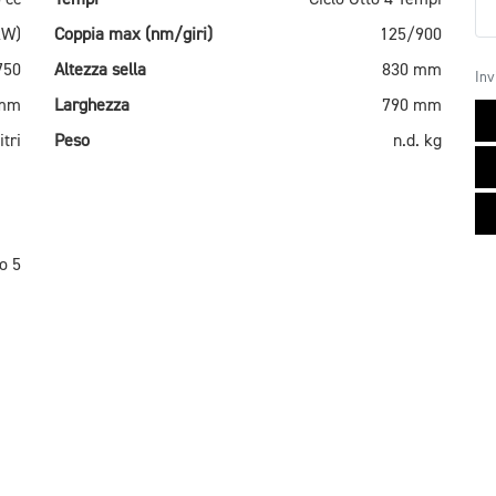
kW)
Coppia max (nm/giri)
125/900
750
Altezza sella
830 mm
Inv
 mm
Larghezza
790 mm
itri
Peso
n.d. kg
o 5