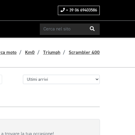
+ 39 06 69403586
rca moto
Km0
Triumph
Scrambler 400
 a trovare la tua occasione!