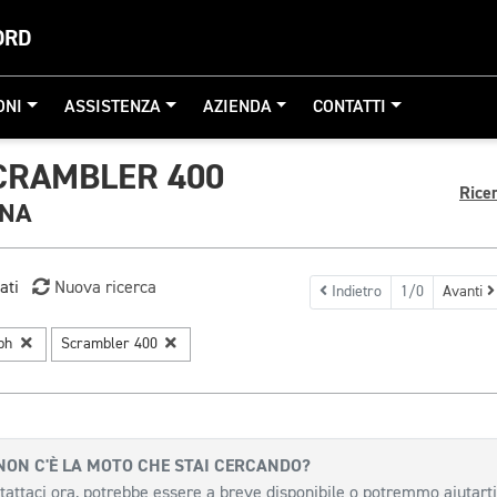
ORD
ONI
ASSISTENZA
AZIENDA
CONTATTI
CRAMBLER 400
Rice
GNA
ati
Nuova ricerca
Indietro
1/0
Avanti
mph
Scrambler 400
NON C'È LA MOTO CHE STAI CERCANDO?
tattaci ora, potrebbe essere a breve disponibile o potremmo aiutarti