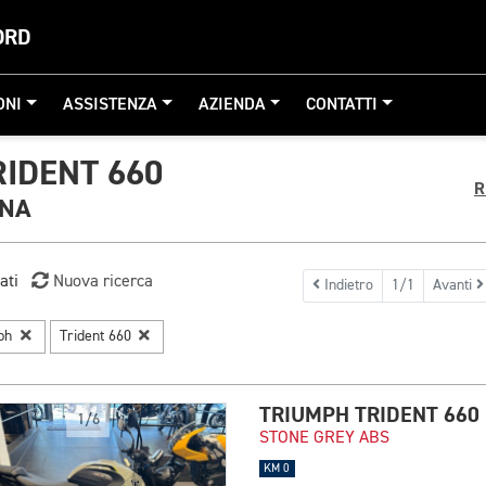
ORD
ONI
ASSISTENZA
AZIENDA
CONTATTI
IDENT 660
R
GNA
ati
Nuova ricerca
Indietro
1/1
Avanti
mph
Trident 660
TRIUMPH TRIDENT 660
1/6
STONE GREY ABS
KM 0