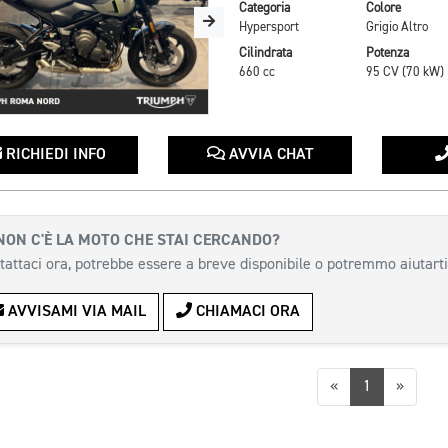
Categoria
Colore
Hypersport
Grigio Altro
Cilindrata
Potenza
660 cc
95 CV (70 kW)
RICHIEDI INFO
AVVIA CHAT
NON C'È LA MOTO CHE STAI CERCANDO?
tattaci ora, potrebbe essere a breve disponibile o potremmo aiutarti
AVVISAMI VIA MAIL
CHIAMACI ORA
Precedente
Succes
«
1
»