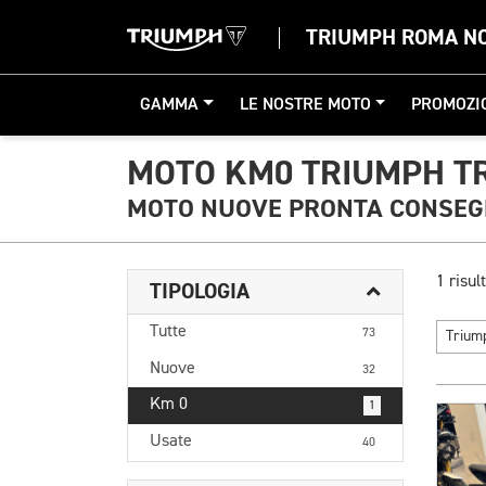
TRIUMPH ROMA N
GAMMA
LE NOSTRE MOTO
PROMOZI
MOTO KM0 TRIUMPH TR
MOTO NUOVE PRONTA CONSE
1 risult
TIPOLOGIA
Tutte
73
Triu
Nuove
32
Km 0
1
Usate
40