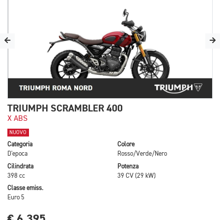
TRIUMPH SCRAMBLER 400
X ABS
NUOVO
Categoria
Colore
D'epoca
Rosso/Verde/Nero
Cilindrata
Potenza
398 cc
39 CV (29 kW)
Classe emiss.
Euro 5
€ 6.395