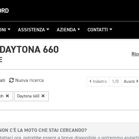
ORD
ONI
ASSISTENZA
AZIENDA
CONTATTI
DAYTONA 660
Ric
E
ati
Nuova ricerca
Indietro
1/0
Avanti
mph
Daytona 660
NON C'È LA MOTO CHE STAI CERCANDO?
tattaci ora, potrebbe essere a breve disponibile o potremmo aiutarti