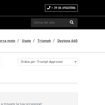
+ 39 06 69403586
erca moto
Usate
Triumph
Daytona 660
 a trovare la tua occasione!