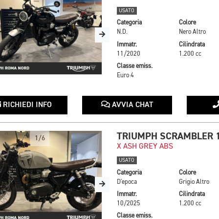
USATO
Categoria
Colore
N.D.
Nero Altro
Immatr.
Cilindrata
11/2020
1.200 cc
Classe emiss.
Euro 4
RICHIEDI INFO
AVVIA CHAT
TRIUMPH SCRAMBLER 
1/6
X ASH GREY ABS
USATO
Categoria
Colore
D'epoca
Grigio Altro
Immatr.
Cilindrata
10/2025
1.200 cc
Classe emiss.