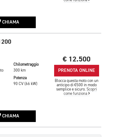
come funziona
CHIAMA
1200
€ 12.500
Chilometraggio
PRENOTA ONLINE
to
300 km
Potenza
Blocca questa moto con un
90 CV (66 kW)
anticipo di €500 in modo
semplice e sicuro.
Scopri
come funziona
CHIAMA