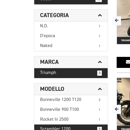
CATEGORIA
N.D.
1
D'epoca
1
Naked
1
MARCA
Triumph
3
MODELLO
Bonneville 1200 T120
2
Bonneville 900 T100
1
Rocket Iii 2500
1
Scrambler 1200
3