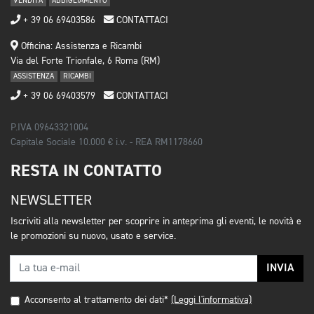
VENDITA
ABBIGLIAMENTO
+ 39 06 69403586
CONTATTACI
Officina: Assistenza e Ricambi
Via del Forte Trionfale, 6 Roma (RM)
ASSISTENZA
RICAMBI
+ 39 06 69403579
CONTATTACI
P.IVA 09643321004
Capitale Sociale 10.000 € i.v. - REA RM1178660
RESTA IN CONTATTO
NEWSLETTER
Iscriviti alla newsletter per scoprire in anteprima gli eventi, le novità e
le promozioni su nuovo, usato e service.
INVIA
Acconsento al trattamento dei dati*
(Leggi l'informativa)