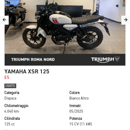
YAMAHA XSR 125
E5
USATO
Categoria
Colore
D'epoca
Bianco Altro
Chilometraggio
Immatr.
4.040 km
05/2025
Cilindrata
Potenza
125 cc
15 CV (11 kW)