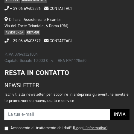
VENDITA
ABBIGLIAMENTO
+ 39 06 69403586
CONTATTACI
Officina: Assistenza e Ricambi
Via del Forte Trionfale, 6 Roma (RM)
ASSISTENZA
RICAMBI
+ 39 06 69403579
CONTATTACI
P.IVA 09643321004
Capitale Sociale 10.000 € i.v. - REA RM1178660
RESTA IN CONTATTO
NEWSLETTER
Iscriviti alla newsletter per scoprire in anteprima gli eventi, le novità e
le promozioni su nuovo, usato e service.
INVIA
Acconsento al trattamento dei dati*
(Leggi l'informativa)