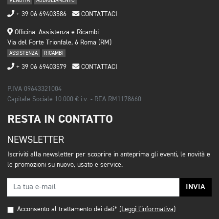
VENDITA
ABBIGLIAMENTO
+ 39 06 69403586
CONTATTACI
Officina: Assistenza e Ricambi
Via del Forte Trionfale, 6 Roma (RM)
ASSISTENZA
RICAMBI
+ 39 06 69403579
CONTATTACI
P.IVA 09643321004
Capitale Sociale 10.000 € i.v. - REA RM1178660
RESTA IN CONTATTO
NEWSLETTER
Iscriviti alla newsletter per scoprire in anteprima gli eventi, le novità e
le promozioni su nuovo, usato e service.
INVIA
Acconsento al trattamento dei dati*
(Leggi l'informativa)